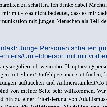
namiken zu schaffen. Ich denke dabei Machtun
ir mit - was nicht bedeutet, dass es mir dadu
mmunikation mit jungen Menschen als Teil d
ontakt: Junge Personen schauen (me
ernteils/Umfeldperson mit mir vorbei
s dysregulierend, wenn ihre Hauptbezugsperso
gen mit Eltern/Umfeldpersonen stattfinden, k
zungen auftauchen und Aufmerksamkeit/Co-
ind von meiner Seite sehr willkommen. Wi
 hin zu einer Priorisierung von Adultismus-
eht Raum für
Validierung
,
Modelling
und em