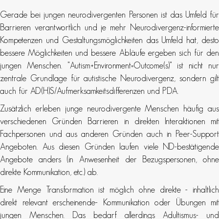
Gerade bei jungen neurodivergenten Personen ist das Umfeld für
Barrieren verantwortlich und je mehr Neurodivergenz-informierte
Kompetenzen und Gestaltungsmöglichkeiten das Umfeld hat, desto
bessere Möglichkeiten und bessere Abläufe ergeben sich für den
jungen Menschen. "Autism+Environment=Outcome(s)" ist nicht nur
zentrale Grundlage für autistische Neurodivergenz, sondern gilt
auch für AD(H)S/Aufmerksamkeitsdifferenzen und PDA.
Zusätzlich erleben junge neurodivergente Menschen häufig aus
verschiedenen Gründen Barrieren in direkten Interaktionen mit
Fachpersonen und aus anderen Gründen auch in Peer-Support
Angeboten. Aus diesen Gründen laufen viele ND-bestätigende
Angebote anders (in Anwesenheit der Bezugspersonen, ohne
direkte Kommunikation, etc.) ab.
Eine Menge Transformation ist möglich ohne direkte - inhaltlich
direkt relevant erscheinende- Kommunikation oder Übungen mit
jungen Menschen. Das bedarf allerdings Adultismus- und