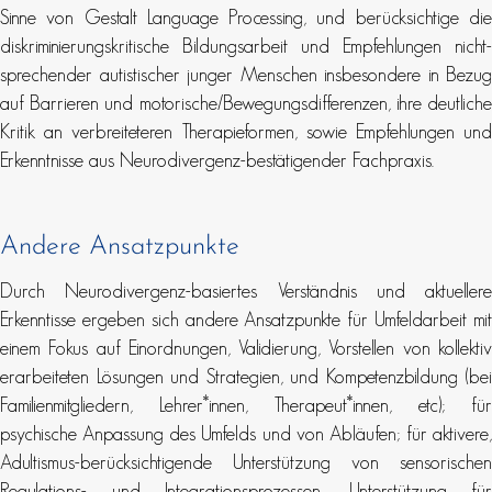
Sinne von Gestalt Language Processing, und berücksichtige die
diskriminierungskritische Bildungsarbeit und Empfehlungen nicht-
sprechender autistischer junger Menschen insbesondere in Bezug
auf Barrieren und motorische/Bewegungsdifferenzen, ihre deutliche
Kritik an verbreiteteren Therapieformen, sowie Empfehlungen und
Erkenntnisse aus Neurodivergenz-bestätigender Fachpraxis.
Andere Ansatzpunkte
Durch Neurodivergenz-basiertes Verständnis und aktuellere
Erkenntisse ergeben sich andere Ansatzpunkte für Umfeldarbeit mit
einem Fokus auf Einordnungen, Validierung, Vorstellen von kollektiv
erarbeiteten Lösungen und Strategien, und Kompetenzbildung (bei
Familienmitgliedern, Lehrer*innen, Therapeut*innen, etc); für
psychische Anpassung des Umfelds und von Abläufen; für aktivere,
Adultismus-berücksichtigende Unterstützung von sensorischen
Regulations- und Integrationsprozessen, Unterstützung für