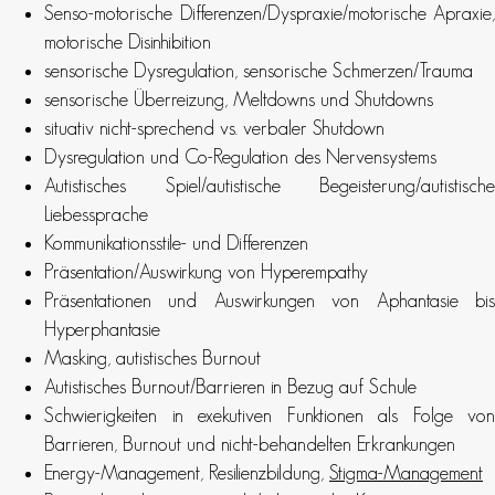
Senso-motorische Differenzen/Dyspraxie/motorische Apraxie,
motorische Disinhibition
sensorische Dysregulation, sensorische Schmerzen/Trauma
sensorische Überreizung, Meltdowns und Shutdowns
situativ nicht-sprechend vs. verbaler Shutdown
Dysregulation und Co-Regulation des Nervensystems
Autistisches Spiel/autistische Begeisterung/autistische
Liebessprache
Kommunikationsstile- und Differenzen
Präsentation/Auswirkung von Hyperempathy
Präsentationen und Auswirkungen von Aphantasie bis
Hyperphantasie
Masking, autistisches Burnout
Autistisches Burnout/Barrieren in Bezug auf Schule
Schwierigkeiten in exekutiven Funktionen als Folge von
Barrieren, Burnout und nicht-behandelten Erkrankungen
Energy-Management, Resilienzbildung,
Stigma-Management