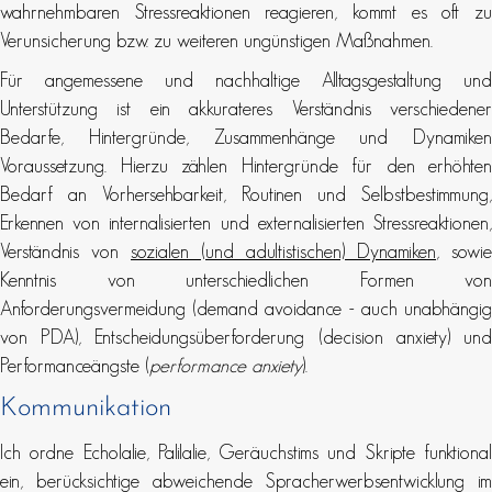
wahrnehmbaren Stressreaktionen reagieren, kommt es oft zu
Verunsicherung bzw. zu weiteren ungünstigen Maßnahmen.
Für angemessene und nachhaltige Alltagsgestaltung und
Unterstützung ist ein akkurateres Verständnis verschiedener
Bedarfe, Hintergründe, Zusammenhänge und Dynamiken
Voraussetzung. Hierzu zählen Hintergründe für den erhöhten
Bedarf an Vorhersehbarkeit, Routinen und Selbstbestimmung,
Erkennen von internalisierten und externalisierten Stressreaktionen,
Verständnis von
sozialen (und adultistischen) Dynamiken
, sowie
Kenntnis von unterschiedlichen Formen von
Anforderungsvermeidung (demand avoidance - auch unabhängig
von PDA), Entscheidungsüberforderung (decision anxiety) und
Performanceängste (
performance anxiety
).
Kommunikation
Ich ordne Echolalie, Palilalie, Geräuchstims und Skripte funktional
ein, berücksichtige abweichende Spracherwerbsentwicklung im