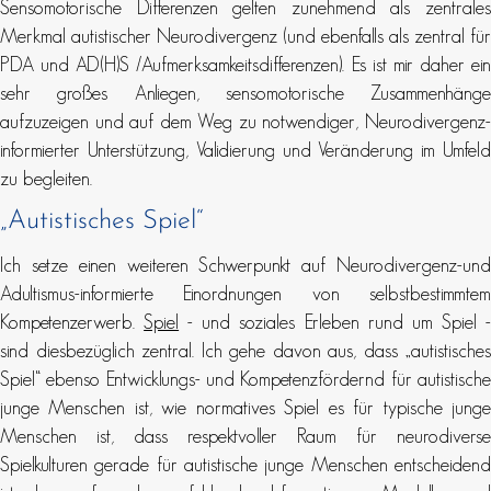
Sensomotorische Differenzen gelten zunehmend als zentrales
Merkmal autistischer Neurodivergenz (und ebenfalls als zentral für
PDA und AD(H)S /Aufmerksamkeitsdifferenzen). Es ist mir daher ein
sehr großes Anliegen, sensomotorische Zusammenhänge
aufzuzeigen und auf dem Weg zu notwendiger, Neurodivergenz-
informierter Unterstützung, Validierung und Veränderung im Umfeld
zu begleiten.
„Autistisches Spiel“
Ich setze einen weiteren Schwerpunkt auf Neurodivergenz-und
Adultismus-informierte Einordnungen von selbstbestimmtem
Kompetenzerwerb.
Spiel
- und soziales Erleben rund um Spiel 
sind diesbezüglich zentral. Ich gehe davon aus, dass „autistisches
Spiel“ ebenso Entwicklungs- und Kompetenzfördernd für autistische
junge Menschen ist, wie normatives Spiel es für typische junge
Menschen ist, dass respektvoller Raum für neurodiverse
Spielkulturen gerade für autistische junge Menschen entscheidend