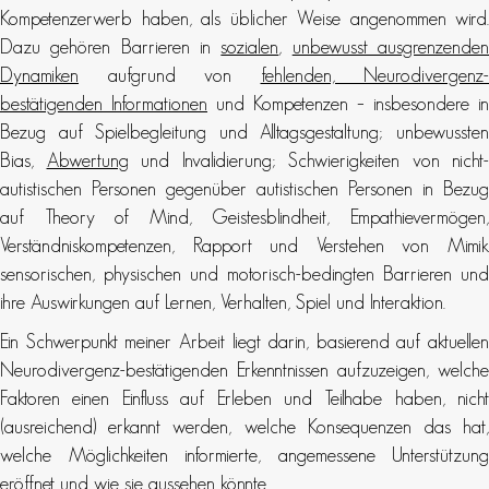
Kompetenzerwerb haben, als üblicher Weise angenommen wird.
Dazu gehören Barrieren in
sozialen
,
unbewusst ausgrenzende
Dynamiken
aufgrund von
fehlenden, Neurodivergenz-
bestätigenden Informationen
und Kompetenzen – insbesondere in
Bezug auf Spielbegleitung und Alltagsgestaltung; unbewussten
Bias,
Abwertung
und Invalidierung; Schwierigkeiten von nicht-
autistischen Personen gegenüber autistischen Personen in Bezug
auf Theory of Mind, Geistesblindheit, Empathievermögen,
Verständniskompetenzen, Rapport und Verstehen von Mimik
sensorischen, physischen und motorisch-bedingten Barrieren und
ihre Auswirkungen auf Lernen, Verhalten, Spiel und Interaktion.
Ein Schwerpunkt meiner Arbeit liegt darin, basierend auf aktuellen
Neurodivergenz-bestätigenden Erkenntnissen aufzuzeigen, welche
Faktoren einen Einfluss auf Erleben und Teilhabe haben, nicht
(ausreichend) erkannt werden, welche Konsequenzen das hat,
welche Möglichkeiten informierte, angemessene Unterstützung
eröffnet und wie sie aussehen könnte.