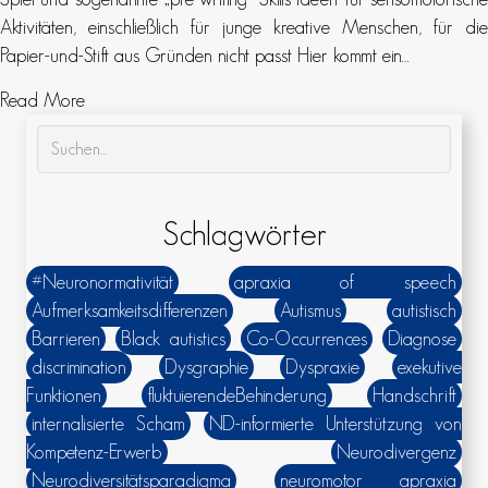
Aktivitäten, einschließlich für junge kreative Menschen, für die
Papier-und-Stift aus Gründen nicht passt Hier kommt ein…
about Fluoreszierende Körperfarbe und Schwarzlicht – s
Read More
Schlagwörter
#Neuronormativität
apraxia of speech
Aufmerksamkeitsdifferenzen
Autismus
autistisch
Barrieren
Black autistics
Co-Occurrences
Diagnose
discrimination
Dysgraphie
Dyspraxie
exekutive
Funktionen
fluktuierendeBehinderung
Handschrift
internalisierte Scham
ND-informierte Unterstützung von
Kompetenz-Erwerb
Neurodivergenz
Neurodiversitätsparadigma
neuromotor apraxia